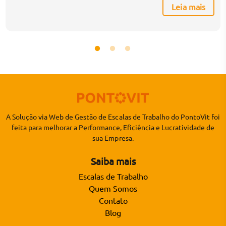
Leia mais
principalmente, reter talentos. Esse cenário tem
impacto direto na gestão operacional, especialmente na
construção de escalas de trabalho, na organização de
turnos e no controle de jornadas. Em […]
A Solução via Web de Gestão de Escalas de Trabalho do PontoVit foi
feita para melhorar a Performance, Eficiência e Lucratividade de
sua Empresa.
Saiba mais
Escalas de Trabalho
Quem Somos
Contato
Blog