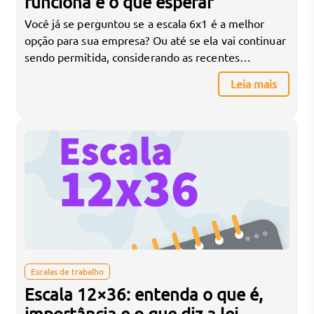
funciona e o que esperar
Você já se perguntou se a escala 6x1 é a melhor
opção para sua empresa? Ou até se ela vai continuar
sendo permitida, considerando as recentes
discussões na Câmara dos Deputados? A escala 6x1,
Leia mais
onde o colaborador trabalha seis dias seguidos e
folga um, tem sido bastante utilizada,
especialmente em setores como comércio, saúde e
[…]
Escalas de trabalho
Escala 12×36: entenda o que é,