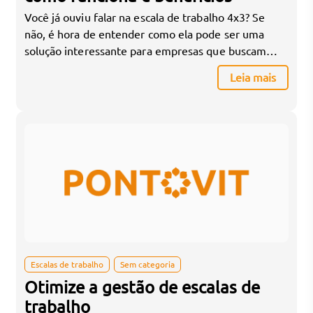
Você já ouviu falar na escala de trabalho 4x3? Se
não, é hora de entender como ela pode ser uma
solução interessante para empresas que buscam
flexibilidade e otimização das jornadas de trabalho.
Leia mais
Afinal, todo gestor sabe como é importante manter
a operação funcionando sem sobrecarregar a
equipe, certo? A escala 4x3 surge justamente para
[…]
Escalas de trabalho
Sem categoria
Otimize a gestão de escalas de
trabalho