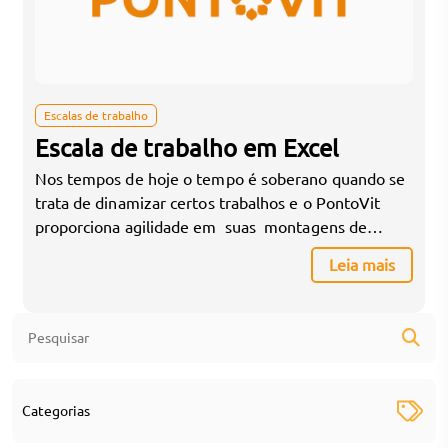
Escalas de trabalho
Escala de trabalho em Excel
Nos tempos de hoje o tempo é soberano quando se
trata de dinamizar certos trabalhos e o PontoVit
proporciona agilidade em suas montagens de
escalas porque é via Web on line, o que resulta em
Leia mais
vários benefícios tais como: Padronização de todos
os setores da Empresa; Organização das escalas;
Velocidade na transmissão de informações; Controle
[…]
Categorias