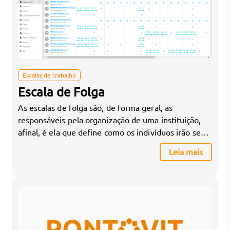
Escalas de trabalho
Escala de Folga
As escalas de folga são, de forma geral, as
responsáveis pela organização de uma instituição,
afinal, é ela que define como os indivíduos irão se
revezar para que folguem. Sendo assim, há de se
Leia mais
entender que é por meio das escalas de trabalho
que as instituições - sejam elas de pequeno, médio
ou grande porte […]