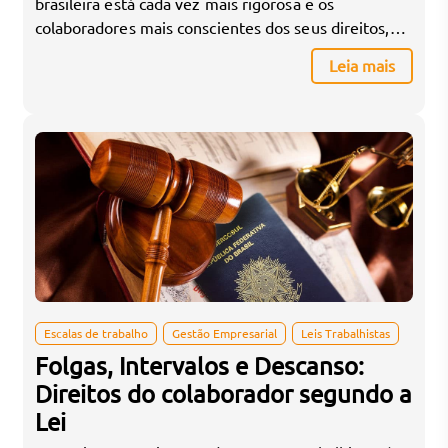
brasileira está cada vez mais rigorosa e os
colaboradores mais conscientes dos seus direitos,
evitar passivos trabalhistas se tornou uma prioridade
Leia mais
estratégica para empresas de todos os tamanhos.
Questões relacionadas à jornada de trabalho, horas
extras, intervalos e descanso estão entre as mais
recorrentes em ações judiciais. […]
Escalas de trabalho
Gestão Empresarial
Leis Trabalhistas
Folgas, Intervalos e Descanso:
Direitos do colaborador segundo a
Lei