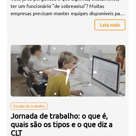
ter um funcionário "de sobreaviso"? Muitas
empresas precisam manter equipes disponíveis para
resolver problemas emergenciais, mas poucos
Leia mais
gestores entendem completamente as implicações
legais desse tipo de escala. O regime de sobreaviso
exige que o trabalhador fique à disposição da
empresa fora do horário habitual, aguardando um
chamado […]
Escalas de trabalho
Jornada de trabalho: o que é,
quais são os tipos e o que diz a
CLT