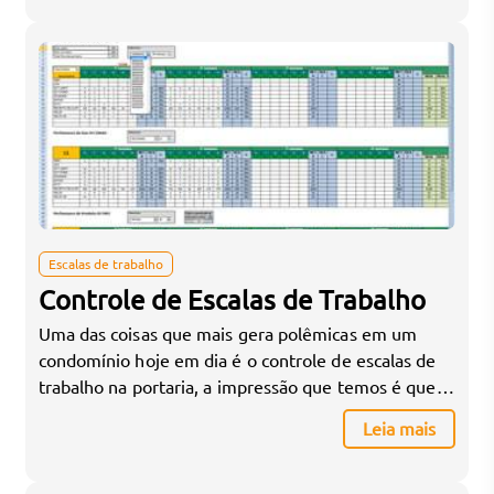
suas equipes e explique sobre a intenção da
instalação do sistema de ponto, e […]
Escalas de trabalho
Controle de Escalas de Trabalho
Uma das coisas que mais gera polêmicas em um
condomínio hoje em dia é o controle de escalas de
trabalho na portaria, a impressão que temos é que
eles saem de lá justamente quando estamos
Leia mais
chegando. A melhor maneira de resolver isso é com
uma escala de trabalho bem elaborada, nesse caso
uma das mais […]