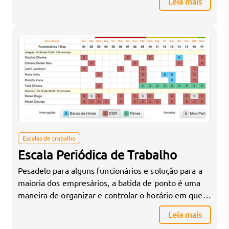
Leia mais
problema, não só para o colaborar, mas também
para o proprietário da empresa. A elaboração de
escalas de trabalho pode ser muito difícil,
dependendo do […]
Escalas de trabalho
Escala Periódica de Trabalho
Pesadelo para alguns funcionários e solução para a
maioria dos empresários, a batida de ponto é uma
maneira de organizar e controlar o horário em que
os funcionários estão na empresa. Em um primeiro
Leia mais
momento, indica-se que o empresário reúna-se com