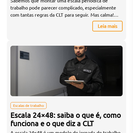
Sabemos que montar uma escala periódica de
trabalho pode parecer complicado, especialmente
com tantas regras da CLT para seguir. Mas calma!
Estamos aqui para te mostrar, de forma fácil e
Leia mais
prática, garantindo que você evite problemas legais,
aumente a produtividade do seu time e melhore a
qualidade de vida de todo mundo. Bora desvendar
os […]
Escalas de trabalho
Escala 24×48: saiba o que é, como
funciona e o que diz a CLT
A escala 24x48 é um modelo de jornada de trabalho