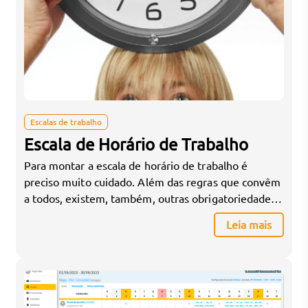
Escalas de trabalho
Escala de Horário de Trabalho
Para montar a escala de horário de trabalho é
preciso muito cuidado. Além das regras que convêm
a todos, existem, também, outras obrigatoriedades
que devem ser compridas conforme as intervenções
Leia mais
realizadas pelas convenções coletivas de categoria
ou de classe, geralmente lideradas por assembleias
ou sindicatos. A maioria dessas intervenções acaba
resultando em leis ou, até […]