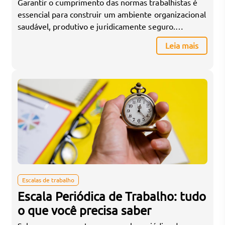
Garantir o cumprimento das normas trabalhistas é
essencial para construir um ambiente organizacional
saudável, produtivo e juridicamente seguro.
Questões como folgas semanais, pausas para
Leia mais
descanso e intervalos intrajornada são muitas vezes
negligenciadas na rotina de empresas — o que pode
gerar consequências legais e impactos diretos no
bem-estar dos colaboradores. A PontoVit, como
especialista em […]
Escalas de trabalho
Escala Periódica de Trabalho: tudo
o que você precisa saber