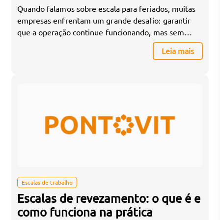
Quando falamos sobre escala para feriados, muitas
empresas enfrentam um grande desafio: garantir
que a operação continue funcionando, mas sem
prejudicar a vida pessoal dos colaboradores. Afinal,
Leia mais
todo trabalhador tem direito a descanso nos
feriados, mas nem sempre é possível fechar as
portas. Nesse momento, é normal se perguntar:
como fazer essa organização de forma […]
Escalas de trabalho
Escalas de revezamento: o que é e
como funciona na prática