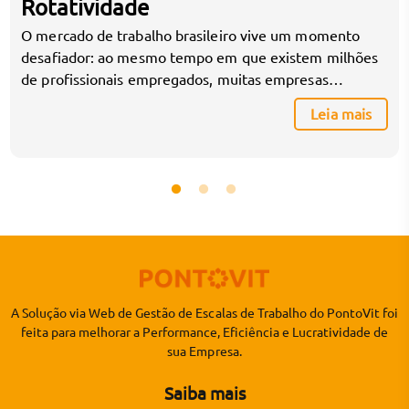
Rotatividade
O mercado de trabalho brasileiro vive um momento
desafiador: ao mesmo tempo em que existem milhões
de profissionais empregados, muitas empresas
enfrentam dificuldade crescente para contratar e,
Leia mais
principalmente, reter talentos. Esse cenário tem
impacto direto na gestão operacional, especialmente na
construção de escalas de trabalho, na organização de
turnos e no controle de jornadas. Em […]
A Solução via Web de Gestão de Escalas de Trabalho do PontoVit foi
feita para melhorar a Performance, Eficiência e Lucratividade de
sua Empresa.
Saiba mais